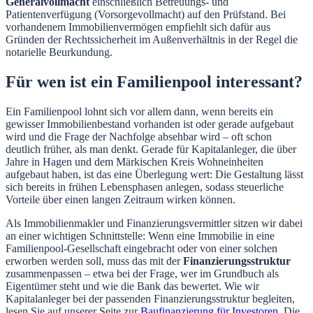
Generalvollmacht
einschließlich Betreuungs- und
Patientenverfügung (Vorsorgevollmacht) auf den Prüfstand. Bei
vorhandenem Immobilienvermögen empfiehlt sich dafür aus
Gründen der Rechtssicherheit im Außenverhältnis in der Regel die
notarielle Beurkundung.
Für wen ist ein Familienpool interessant?
Ein Familienpool lohnt sich vor allem dann, wenn bereits ein
gewisser Immobilienbestand vorhanden ist oder gerade aufgebaut
wird und die Frage der Nachfolge absehbar wird – oft schon
deutlich früher, als man denkt. Gerade für Kapitalanleger, die über
Jahre in Hagen und dem Märkischen Kreis Wohneinheiten
aufgebaut haben, ist das eine Überlegung wert: Die Gestaltung lässt
sich bereits in frühen Lebensphasen anlegen, sodass steuerliche
Vorteile über einen langen Zeitraum wirken können.
Als Immobilienmakler und Finanzierungsvermittler sitzen wir dabei
an einer wichtigen Schnittstelle: Wenn eine Immobilie in eine
Familienpool-Gesellschaft eingebracht oder von einer solchen
erworben werden soll, muss das mit der
Finanzierungsstruktur
zusammenpassen – etwa bei der Frage, wer im Grundbuch als
Eigentümer steht und wie die Bank das bewertet. Wie wir
Kapitalanleger bei der passenden Finanzierungsstruktur begleiten,
lesen Sie auf unserer Seite zur
Baufinanzierung für Investoren
. Die