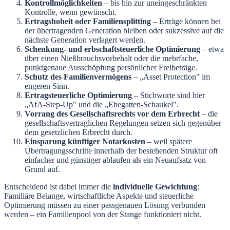
Kontrollmöglichkeiten
– bis hin zur uneingeschränkten
Kontrolle, wenn gewünscht.
Ertragshoheit oder Familiensplitting
– Erträge können bei
der übertragenden Generation bleiben oder sukzessive auf die
nächste Generation verlagert werden.
Schenkung- und erbschaftsteuerliche Optimierung
– etwa
über einen Nießbrauchsvorbehalt oder die mehrfache,
punktgenaue Ausschöpfung persönlicher Freibeträge.
Schutz des Familienvermögens
– „Asset Protection" im
engeren Sinn.
Ertragsteuerliche Optimierung
– Stichworte sind hier
„AfA-Step-Up" und die „Ehegatten-Schaukel".
Vorrang des Gesellschaftsrechts vor dem Erbrecht
– die
gesellschaftsvertraglichen Regelungen setzen sich gegenüber
dem gesetzlichen Erbrecht durch.
Einsparung künftiger Notarkosten
– weil spätere
Übertragungsschritte innerhalb der bestehenden Struktur oft
einfacher und günstiger ablaufen als ein Neuaufsatz von
Grund auf.
Entscheidend ist dabei immer die
individuelle Gewichtung
:
Familiäre Belange, wirtschaftliche Aspekte und steuerliche
Optimierung müssen zu einer passgenauen Lösung verbunden
werden – ein Familienpool von der Stange funktioniert nicht.