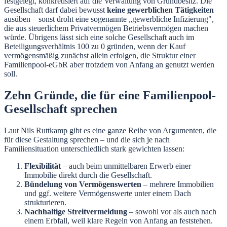
festgelegt, konkretisiert auf die Verwaltung von Grundbesitz. Die
Gesellschaft darf dabei bewusst
keine gewerblichen Tätigkeiten
ausüben – sonst droht eine sogenannte „gewerbliche Infizierung",
die aus steuerlichem Privatvermögen Betriebsvermögen machen
würde. Übrigens lässt sich eine solche Gesellschaft auch im
Beteiligungsverhältnis 100 zu 0 gründen, wenn der Kauf
vermögensmäßig zunächst allein erfolgen, die Struktur einer
Familienpool-eGbR aber trotzdem von Anfang an genutzt werden
soll.
Zehn Gründe, die für eine Familienpool-
Gesellschaft sprechen
Laut Nils Ruttkamp gibt es eine ganze Reihe von Argumenten, die
für diese Gestaltung sprechen – und die sich je nach
Familiensituation unterschiedlich stark gewichten lassen:
Flexibilität
– auch beim unmittelbaren Erwerb einer
Immobilie direkt durch die Gesellschaft.
Bündelung von Vermögenswerten
– mehrere Immobilien
und ggf. weitere Vermögenswerte unter einem Dach
strukturieren.
Nachhaltige Streitvermeidung
– sowohl vor als auch nach
einem Erbfall, weil klare Regeln von Anfang an feststehen.